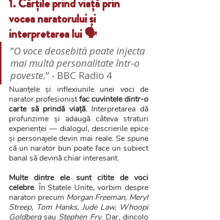
1. Cărțile prind viață prin 
vocea naratorului și 
interpretarea lui 🗣️
”
O voce deosebită poate injecta 
mai multă personalitate într-o 
poveste.
” - BBC Radio 4
Nuanțele și inflexiunile unei voci de 
narator profesionist 
fac cuvintele dintr-o 
carte să prindă viață
. Interpretarea dă 
profunzime și adaugă câteva straturi 
experienței — dialogul, descrierile epice 
și personajele devin mai reale. Se spune 
că un narator bun poate face un subiect 
banal să devină chiar interesant.
Multe dintre ele sunt citite de voci 
celebre
. În Statele Unite, vorbim despre 
naratori precum 
Morgan Freeman, Meryl 
Streep, Tom Hanks, Jude Law, Whoopi 
Goldberg
 sau 
Stephen Fry
. Dar, dincolo 