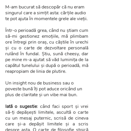
M-am bucurat să descopăr că nu eram 
singurul care a simțit asta: cărțile audio 
te pot ajuta în momentele grele ale vieții.
Într-o perioadă grea, când nu știam cum 
să-mi gestionez emoțiile, mă plimbam 
ore întregi prin oraș, cu căștile în urechi 
și cu o carte de dezvoltare personală 
rulând în fundal. Știu, sună cheesy, dar 
pe mine m-a ajutat să văd luminița de la 
capătul tunelului și după o perioadă, mă 
reapropiam de linia de plutire. 
Un insight nou de business sau o 
poveste bună îți pot aduce oricând un 
plus de claritate și un vibe mai bun.
Iată o sugestie
: când faci sport și vrei 
să-ți depășești limitele, ascultă o carte 
cu un mesaj puternic, scrisă de cineva 
care și-a depășit limitele și a scris 
despre asta. O carte de filosofie stoică 