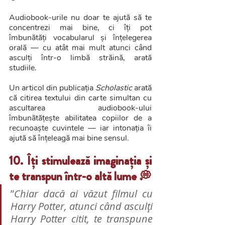
Audiobook-urile nu doar te ajută să te 
concentrezi mai bine, ci îți pot 
îmbunătăți vocabularul și înțelegerea 
orală — cu atât mai mult atunci când 
asculți într-o limbă străină, arată 
studiile.
Un articol din publicația 
Scholastic
 arată 
că citirea textului din carte simultan cu 
ascultarea audiobook-ului 
îmbunătățește abilitatea copiilor de a 
recunoaște cuvintele — iar intonația îi 
ajută să înțeleagă mai bine sensul.
10. Îți stimulează imaginația și 
te transpun într-o altă lume 💭
”
Chiar dacă ai văzut filmul cu 
Harry Potter, atunci când asculți 
Harry Potter citit, te transpune 