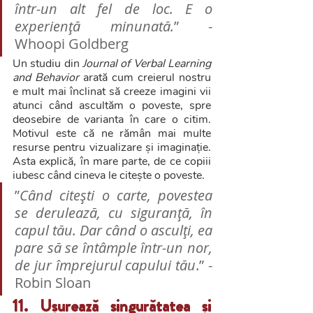
într-un alt fel de loc. E o 
experiență minunată.
” - 
Whoopi Goldberg
Un studiu din 
Journal of Verbal Learning 
and Behavior
 arată cum creierul nostru 
e mult mai înclinat să creeze imagini vii 
atunci când ascultăm o poveste, spre 
deosebire de varianta în care o citim. 
Motivul este că ne rămân mai multe 
resurse pentru vizualizare și imaginație. 
Asta explică, în mare parte, de ce copiii 
iubesc când cineva le citește o poveste.
”
Când citești o carte, povestea 
se derulează, cu siguranță, în 
capul tău. Dar când o asculți, ea 
pare să se întâmple într-un nor, 
de jur împrejurul capului tău
.” - 
Robin Sloan
11. Ușurează singurătatea și 