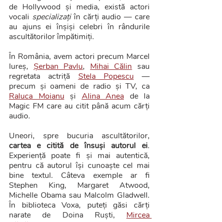
de Hollywood și media, există actori 
vocali 
specializați
 în cărți audio — care 
au ajuns ei înșiși celebri în rândurile 
ascultătorilor împătimiți. 
În România, avem actori precum Marcel 
Iureș, 
Șerban Pavlu
, 
Mihai Călin
 sau 
regretata actriță 
Stela Popescu
 — 
precum și oameni de radio și TV, ca 
Raluca Moianu
 și 
Alina Anea
 de la 
Magic FM care au citit până acum cărți 
audio. 
Uneori, spre bucuria ascultătorilor, 
cartea e citită de însuși autorul ei
. 
Experiență poate fi și mai autentică, 
pentru că autorul își cunoaște cel mai 
bine textul. Câteva exemple ar fi 
Stephen King, Margaret Atwood, 
Michelle Obama sau Malcolm Gladwell. 
În biblioteca Voxa, puteți găsi cărți 
narate de Doina Ruști, 
Mircea 