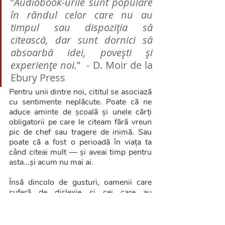
”
Audiobook-urile sunt populare 
în rândul celor care nu au 
timpul sau dispoziția să 
citească, dar sunt dornici să 
absoarbă idei, povești și 
experiențe noi.
”  - D. Moir de la 
Ebury Press
Pentru unii dintre noi, cititul se asociază 
cu sentimente neplăcute. Poate că ne 
aduce aminte de școală și unele cărți 
obligatorii pe care le citeam fără vreun 
pic de chef sau tragere de inimă. Sau 
poate că a fost o perioadă în viața ta 
când citeai mult — și aveai timp pentru 
asta...și acum nu mai ai.
Însă dincolo de gusturi, oamenii care 
suferă de dislexie și cei care au 
probleme cu vederea pot descoperi că 
rețin mai mult atunci când ascultă 
povestea. La fel și în cazul celor cărora 