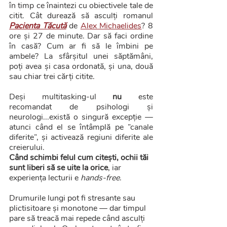
în timp ce înaintezi cu obiectivele tale de 
citit. Cât durează să asculți romanul 
Pacienta Tăcută
 de 
Alex Michaelides
? 8 
ore și 27 de minute. Dar să faci ordine 
în casă? Cum ar fi să le îmbini pe 
ambele? La sfârșitul unei săptămâni, 
poți avea și casa ordonată, și una, două 
sau chiar trei cărți citite.
Deși multitasking-ul 
nu
 este 
recomandat de psihologi și 
neurologi...există o singură excepție — 
atunci când el se întâmplă pe ”canale 
diferite”, și activează regiuni diferite ale 
creierului. 
Când schimbi felul cum citești, ochii tăi 
sunt liberi să se uite la orice
, iar 
experiența lecturii e 
hands-free
. 
Drumurile lungi pot fi stresante sau 
plictisitoare și monotone — dar timpul 
pare să treacă mai repede când asculți 