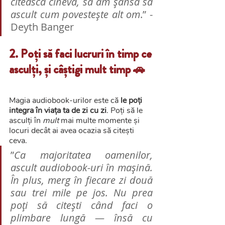
citească cineva, să am șansa să 
ascult cum povestește alt om
.” - 
Deyth Banger
2. Poți să faci lucruri în timp ce 
asculți, și câștigi mult timp 🚗
Magia audiobook-urilor este că 
le poți 
integra în viața ta de zi cu zi
. Poți să le 
asculți în 
mult
 mai multe momente și 
locuri decât ai avea ocazia să citești 
ceva.
”
Ca majoritatea oamenilor, 
ascult audiobook-uri în mașină. 
În plus, merg în fiecare zi două 
sau trei mile pe jos. Nu prea 
poți să citești când faci o 
plimbare lungă — însă cu 