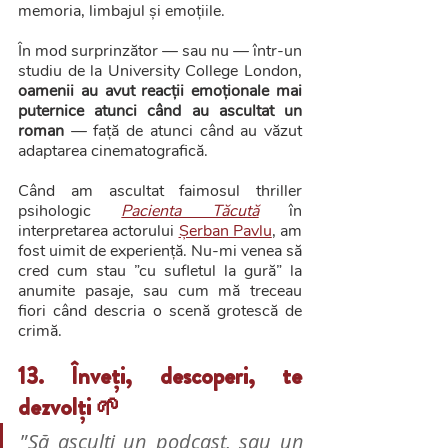
memoria, limbajul și emoțiile.
În mod surprinzător — sau nu — într-un 
studiu de la University College London, 
oamenii au avut reacții emoționale mai 
puternice atunci când au ascultat un 
roman
 — față de atunci când au văzut 
adaptarea cinematografică. 
Când am ascultat faimosul thriller 
psihologic 
Pacienta Tăcută
 în 
interpretarea actorului 
Șerban Pavlu
, am 
fost uimit de experiență. Nu-mi venea să 
cred cum stau ”cu sufletul la gură” la 
anumite pasaje, sau cum mă treceau 
fiori când descria o scenă grotescă de 
crimă.
13. Înveți, descoperi, te 
dezvolți 🌱
”
Să asculți un podcast, sau un 