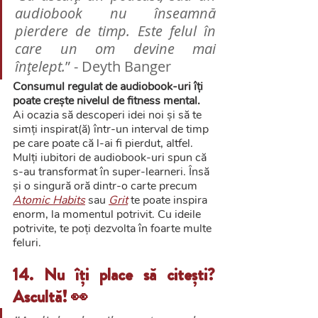
audiobook nu înseamnă 
pierdere de timp. Este felul în 
care un om devine mai 
înțelept.
” - Deyth Banger
Consumul regulat de audiobook-uri îți 
poate crește nivelul de fitness mental. 
Ai ocazia să descoperi idei noi și să te 
simți inspirat(ă) într-un interval de timp 
pe care poate că l-ai fi pierdut, altfel. 
Mulți iubitori de audiobook-uri spun că 
s-au transformat în super-learneri. Însă 
și o singură oră dintr-o carte precum 
Atomic Habits
 sau 
Grit
te poate inspira 
enorm, la momentul potrivit. Cu ideile 
potrivite, te poți dezvolta în foarte multe 
feluri.
14. Nu îți place să citești? 
Ascultă! 👀