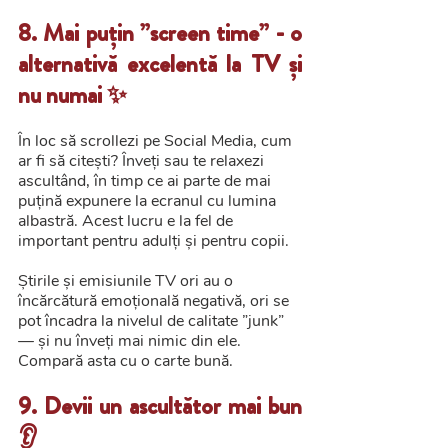
8. Mai puțin ”screen time” - o 
alternativă excelentă la TV și 
nu numai ✨
În loc să scrollezi pe Social Media, cum 
ar fi să citești? Înveți sau te relaxezi 
ascultând, în timp ce ai parte de mai 
puțină expunere la ecranul cu lumina 
albastră. Acest lucru e la fel de 
important pentru adulți și pentru copii. 
Știrile și emisiunile TV ori au o 
încărcătură emoțională negativă, ori se 
pot încadra la nivelul de calitate ”junk” 
— și nu înveți mai nimic din ele. 
Compară asta cu o carte bună.
9. Devii un ascultător mai bun 
👂