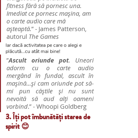
fitness fără să pornesc una. 
Imediat ce pornesc mașina, am 
o carte audio care mă 
așteaptă.
” - James Patterson, 
autorul 
The Games
Iar dacă activitatea pe care o alegi e 
plăcută...cu atât mai bine!
”
Ascult oriunde pot
. Uneori 
adorm cu o carte audio 
mergând în fundal, ascult în 
mașină...și cam oriunde pot să-
mi pun căștile și nu sunt 
nevoită să aud alți oameni 
vorbind
.” - Whoopi Goldberg
3. Îți pot îmbunătăți starea de 
spirit 😊