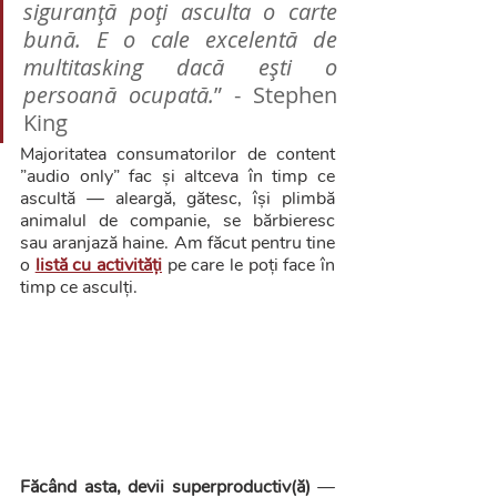
siguranță poți asculta o carte 
bună. E o cale excelentă de 
multitasking dacă ești o 
persoană ocupată.
” - Stephen 
King
Majoritatea consumatorilor de content 
”audio only” fac și altceva în timp ce 
ascultă — aleargă, gătesc, își plimbă 
animalul de companie, se bărbieresc 
sau aranjază haine. Am făcut pentru tine 
o 
listă cu activități
 pe care le poți face în 
timp ce asculți. 
Făcând asta, devii superproductiv(ă)
 — 