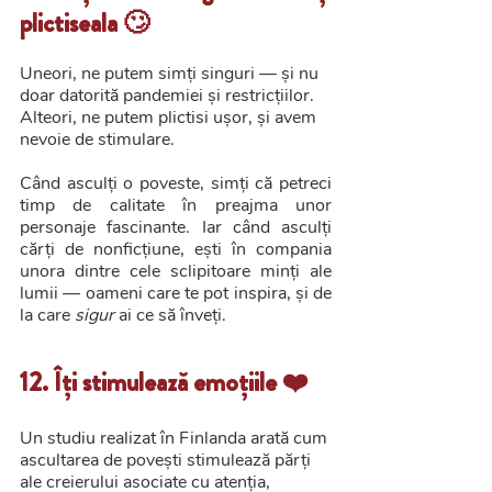
plictiseala 🙄
Uneori, ne putem simți singuri — și nu 
doar datorită pandemiei și restricțiilor. 
Alteori, ne putem plictisi ușor, și avem 
nevoie de stimulare.
Când asculți o poveste, simți că petreci 
timp de calitate în preajma unor 
personaje fascinante. Iar când asculți 
cărți de nonficțiune, ești în compania 
unora dintre cele sclipitoare minți ale 
lumii — oameni care te pot inspira, și de 
la care 
sigur
 ai ce să înveți.
12. Îți stimulează emoțiile ❤️
Un studiu realizat în Finlanda arată cum 
ascultarea de povești stimulează părți 
ale creierului asociate cu atenția, 