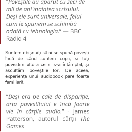
”
Poveștile au apărut cu zeci de 
mii de ani înaintea scrisului. 
Deși ele sunt universale, felul 
cum le spunem se schimbă 
odată cu tehnologia.
” — BBC 
Radio 4
Suntem obișnuiți să ni se spună povești 
încă de când suntem copii, și toți 
povestim altora ce ni s-a întâmplat, și 
ascultăm poveștile lor. De aceea, 
experiența unui audiobook pare foarte 
familiară.
”
Deși era pe cale de dispariție, 
arta povestitului e încă foarte 
vie în cărțile audio.
” - James 
Patterson, autorul cărții 
The 
Games