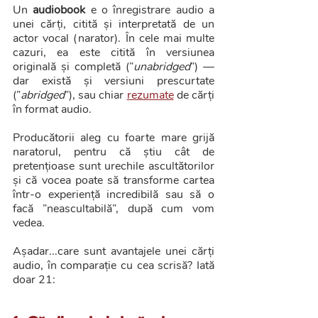
Un 
audiobook
 e o înregistrare audio a 
unei cărți, citită și interpretată de un 
actor vocal (narator). În cele mai multe 
cazuri, ea este citită în versiunea 
originală și completă (”
unabridged
”) — 
dar există și versiuni prescurtate 
(”
abridged
”), sau chiar 
rezumate
 de cărți 
în format audio.
Producătorii aleg cu foarte mare grijă 
naratorul, pentru că știu cât de 
pretențioase sunt urechile ascultătorilor 
și că vocea poate să transforme cartea 
într-o experiență incredibilă sau să o 
facă ”neascultabilă”, după cum vom 
vedea. 
Așadar...care sunt avantajele unei cărți 
audio, în comparație cu cea scrisă? Iată 
doar 21: 