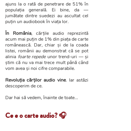
ajuns la o rată de penetrare de 51% în 
populația generală. Ei bine, da — 
jumătate dintre suedezi au ascultat cel 
puțin un audiobook în viața lor.
În România
, cărțile audio reprezintă 
acum mai puțin de 1% din piața de carte 
românească. Dar, chiar și de la coada 
listei, românii au demonstrat că se pot 
alinia 
foarte repede
 unor trend-uri — și 
știm că nu va mai trece mult până când 
vom avea și noi cifre comparabile.
Revoluția cărților audio vine
. Iar astăzi 
descoperim de ce. 
Dar hai să vedem, înainte de toate...
Ce e o carte audio? 🎧