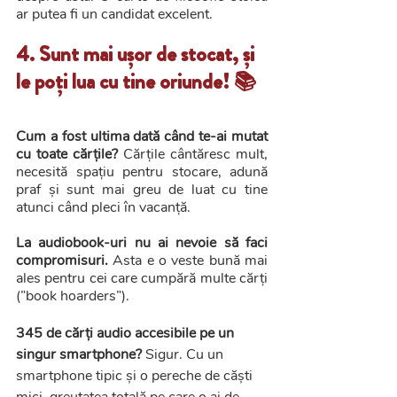
ar putea fi un candidat excelent.
4. Sunt mai ușor de stocat, și 
le poți lua cu tine oriunde! 📚
Cum a fost ultima dată când te-ai mutat 
cu toate cărțile?
 Cărțile cântăresc mult, 
necesită spațiu pentru stocare, adună 
praf și sunt mai greu de luat cu tine 
atunci când pleci în vacanță.
La audiobook-uri nu ai nevoie să faci 
compromisuri. 
Asta e o veste bună mai 
ales pentru cei care cumpără multe cărți 
(”book hoarders”). 
345 de cărți audio accesibile pe un 
singur smartphone? 
Sigur. Cu un 
smartphone tipic și o pereche de căști 
mici, greutatea totală pe care o ai de 