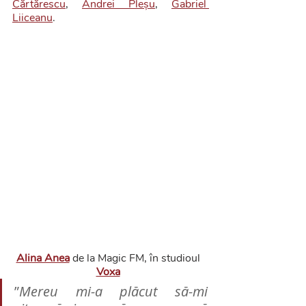
Cărtărescu
, 
Andrei Pleșu
, 
Gabriel 
Liiceanu
.
Alina Anea
de la Magic FM, în studioul 
Voxa
”
Mereu mi-a plăcut să-mi 