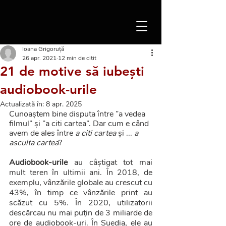
Ioana Grigoruță
26 apr. 2021
12 min de citit
21 de motive să iubești
audiobook-urile
Actualizată în:
8 apr. 2025
Cunoaștem bine disputa între ”a vedea 
filmul” și ”a citi cartea”. Dar cum e când 
avem de ales între 
a citi cartea
 și ... 
a 
asculta cartea
?
Audiobook-urile
 au câștigat tot mai 
mult teren în ultimii ani. În 2018, de 
exemplu, vânzările globale au crescut cu 
43%, în timp ce vânzările print au 
scăzut cu 5%. În 2020, utilizatorii 
descărcau nu mai puțin de 3 miliarde de 
ore de audiobook-uri. În Suedia, ele au 