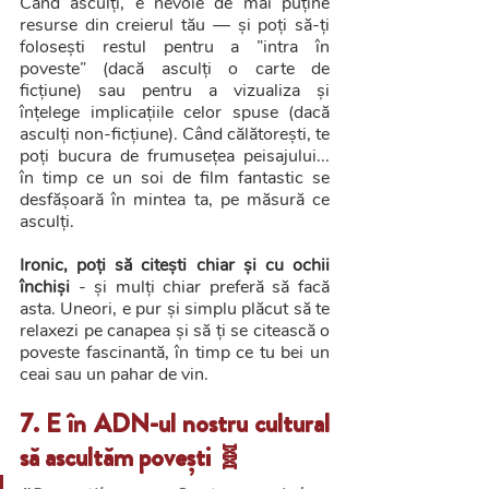
Când asculți, e nevoie de mai puține 
resurse din creierul tău — și poți să-ți 
folosești restul pentru a ”intra în 
poveste” (dacă asculți o carte de 
ficțiune) sau pentru a vizualiza și 
înțelege implicațiile celor spuse (dacă 
asculți non-ficțiune). Când călătorești, te 
poți bucura de frumusețea peisajului... 
în timp ce un soi de film fantastic se 
desfășoară în mintea ta, pe măsură ce 
asculți.
Ironic, poți să citești chiar și cu ochii 
închiși
 - și mulți chiar preferă să facă 
asta. Uneori, e pur și simplu plăcut să te 
relaxezi pe canapea și să ți se citească o 
poveste fascinantă, în timp ce tu bei un 
ceai sau un pahar de vin. 
7. E în ADN-ul nostru cultural 
să ascultăm povești 🧬