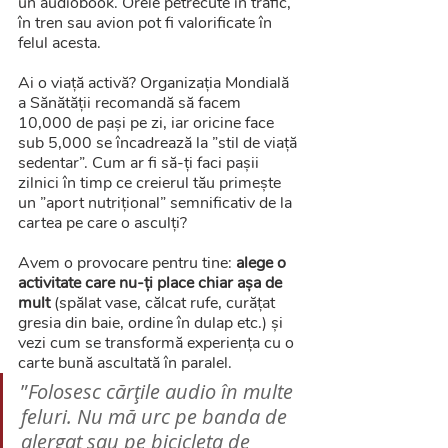
un audiobook. Orele petrecute în trafic, 
în tren sau avion pot fi valorificate în 
felul acesta.
Ai o viață activă? Organizația Mondială 
a Sănătății recomandă să facem 
10,000 de pași pe zi, iar oricine face 
sub 5,000 se încadrează la ”stil de viață 
sedentar”. Cum ar fi să-ți faci pașii 
zilnici în timp ce creierul tău primește 
un ”aport nutrițional” semnificativ de la 
cartea pe care o asculți?
Avem o provocare pentru tine: 
alege o 
activitate care nu-ți place chiar așa de 
mult
 (spălat vase, călcat rufe, curățat 
gresia din baie, ordine în dulap etc.) și 
vezi cum se transformă experiența cu o 
carte bună ascultată în paralel.
”
Folosesc cărțile audio în multe 
feluri. Nu mă urc pe banda de 
alergat sau pe bicicleta de 